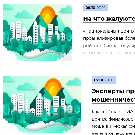
09.10
2020
На что жалуют
«Национальный центр 
проанализировав более 
рейтинг. Самая популя
многоквартирных жилых
07.10
2020
Эксперты пр
мошенничес
Как сообщает РИА 
центра финансовой
мошенническая схе
деньги за несущес