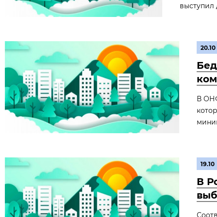
выступил 
20.10
Бед
ком
В ОНФ
котор
мини
19.10
В Р
выб
Соотв