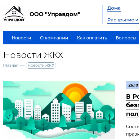
Дома
ООО "Управдом"
Раскрытие 
Новости
О компании
Как оплатить
Вопросы
Новости ЖКХ
—
Главная
Новости ЖКХ
26.10
В Р
без
пол
Соот
прави