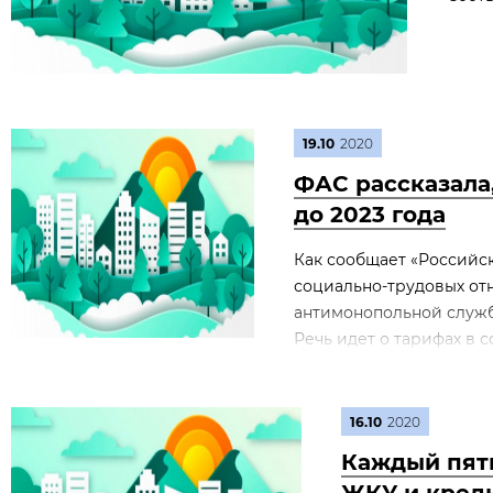
19.10
2020
ФАС рассказала
до 2023 года
Как сообщает «Российск
социально-трудовых от
антимонопольной служб
Речь идет о тарифах в с
16.10
2020
Каждый пяты