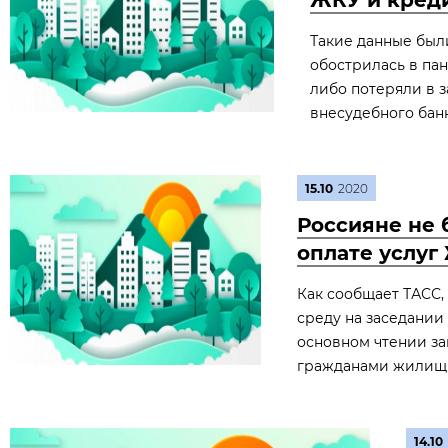
ЖКУ и кред
Такие данные был
обострилась в пан
либо потеряли в 
внесудебного банк
15.10
2020
Россияне не 
оплате услуг 
Как сообщает ТАСС,
среду на заседании
основном чтении за
гражданами жилищн
14.10