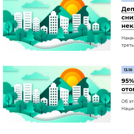
Деп
сни
нек
Накан
треть
13.10
95%
ото
Об эт
Наци