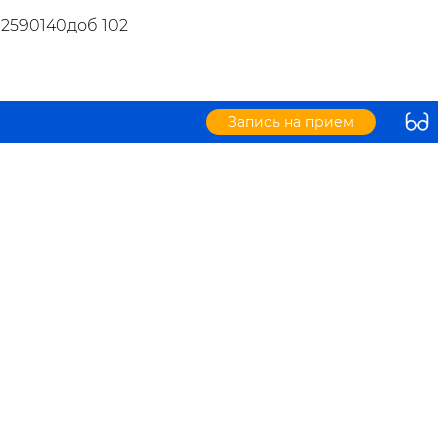
32590140доб 102
Запись на прием