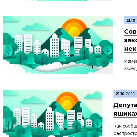
21.10
Сов
зак
нек
Измен
засед
21.10
2020
Депута
ящика
Как сообщ
распростр