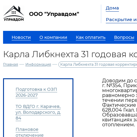
Дома
ООО "Управдом"
Раскрытие 
Новости
О компании
Как оплатить
Вопросы
Карла Либкнехта 31 годовая 
—
—
Главная
Информация
Карла Либкнехта 31 годовая корректир
Доводим до св
г. №354, При
Подготовка к ОЗП
многокварти
2026-2027
равномерно з
течении перв
Фактические 
ТО ВДГО г. Карачев,
628,004 Гкал
ул. Володарского, д.
Образовавшаяс
84
квитанциях за
отоплением.
Плановое
отключение