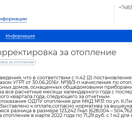
+748
информации
Информация
корректировка за отопление
овка за отопление
едения, что в соответствии с п.42 (2) постановления
казом УГРТ от 30.06.2016г. №18/3-п начисления по от
рных домов, оснащенных общедомовыми приборами 
а все расчетные месяцы календарного года с посл
ого квартала года, следующего за отчетным.
показания ОДПУ отопления для МКД №31 по ул. К.Либк
. Выставлено к оплате,согласно норматива за вышеука
я разница в размере 123,242 Гкал (628,004 – 504,762
 отопление в марте 2022 года по 71,29 руб. с 1 м2 д