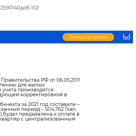
32590140доб 102
Запись на прием
 Правительства РФ от 06.05.2011
оплению для жилых
учета производятся
едующей корректировкой в
нехта за 2021 год составили –
занный период – 504,762 Гкал.
) будет предъявлена к оплате в
ля квартир с централизованным