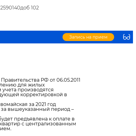
32590140доб 102
Запись на прием
 Правительства РФ от 06.05.2011
оплению для жилых
учета производятся
едующей корректировкой в
омайская за 2021 год
ва за вышеуказанный период –
 будет предъявлена к оплате в
ля квартир с централизованным
нием.