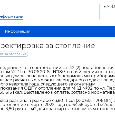
+748
информации
Информация
ректировка за отопление
ка за отопление
едения, что в соответствии с п.42 (2) постановления
казом УГРТ от 30.06.2016г. №18/3-п начисления по от
рных домов, оснащенных общедомовыми приборами 
а все расчетные месяцы календарного года с посл
ого квартала года, следующего за отчетным.
показания ОДПУ отопления для МКД №92 по ул. Перв
250,615 Гкал. Выставлено к оплате, согласно нормати
я разница в размере 43,801 Гкал (250,615 – 206,814)
а отопление в марте 2022 года по 64,38 руб. с 1 м2д
по 3,80 руб. с 1 м2 для квартир с автономным отопле