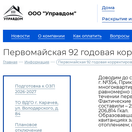
Дома
ООО "Управдом"
Раскрытие 
Новости
О компании
Как оплатить
Вопросы
Первомайская 92 годовая кор
—
—
Главная
Информация
Первомайская 92 годовая корректиров
Доводим до св
г. №354, При
Подготовка к ОЗП
многокварти
2026-2027
равномерно з
течении перв
Фактические 
ТО ВДГО г. Карачев,
составили – 
ул. Володарского, д.
206,814 Гкал.
84
Образовавшаяс
квитанциях з
Плановое
отоплением; 
отключение