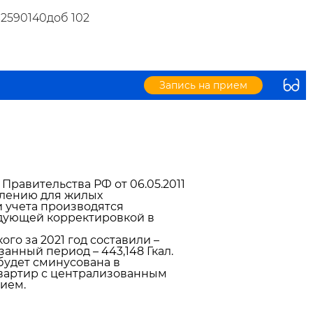
32590140доб 102
Запись на прием
 Правительства РФ от 06.05.2011
оплению для жилых
учета производятся
едующей корректировкой в
го за 2021 год составили –
занный период – 443,148 Гкал.
 будет сминусована в
я квартир с централизованным
нием.