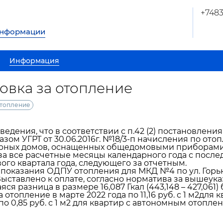
+748
информации
Информация
ровка за отопление
отопление
едения, что в соответствии с п.42 (2) постановления
казом УГРТ от 30.06.2016г. №18/3-п начисления по от
рных домов, оснащенных общедомовыми приборами 
а все расчетные месяцы календарного года с посл
ого квартала года, следующего за отчетным.
показания ОДПУ отопления для МКД №4 по ул. Горько
 Выставлено к оплате, согласно норматива за вышеука
я разница в размере 16,087 Гкал (443,148 – 427,061)
 отопление в марте 2022 года по 11,16 руб. с 1 м2дл
по 0,85 руб. с 1 м2 для квартир с автономным отопле