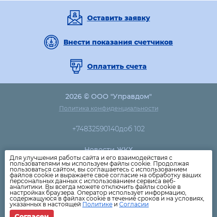
Оставить заявку
Внести показания счетчиков
Оплатить счета
2026 © ООО "Управдом"
Политика конфиденциальности
+74832590140доб 102
Новости ЖКХ
Для улучшения работы сайта и его взаимодействия с
Новости компании
пользователями мы используем файлы cookie. Продолжая
пользоваться сайтом, вы соглашаетесь с использованием
Как оплатить
файлов cookie и выражаете своё согласие на обработку ваших
персональных данных с использованием сервиса веб-
Дома
аналитики. Вы всегда можете отключить файлы cookie в
настройках браузера. Оператор использует информацию,
Раскрытие информации
содержащуюся в файлах cookie в течение сроков и на условиях,
указанных в настоящей
Политике
и
Согласии
Вопросы
Согласен