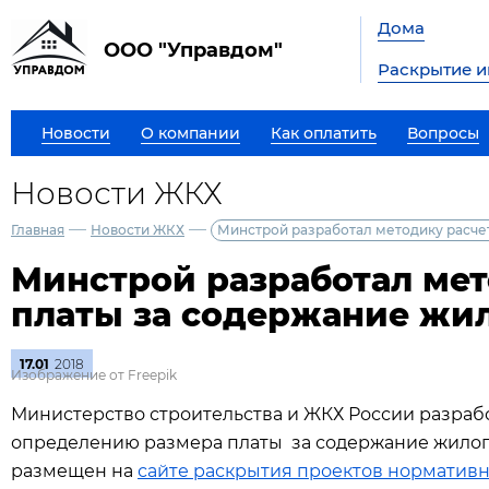
Дома
ООО "Управдом"
Раскрытие 
Новости
О компании
Как оплатить
Вопросы
Новости ЖКХ
—
—
Главная
Новости ЖКХ
Минстрой разработал методику расче
Минстрой разработал мет
платы за содержание жи
17.01
2018
Изображение от Freepik
Министерство строительства и ЖКХ России разраб
определению размера платы за содержание жило
размещен на
сайте раскрытия проектов нормативн