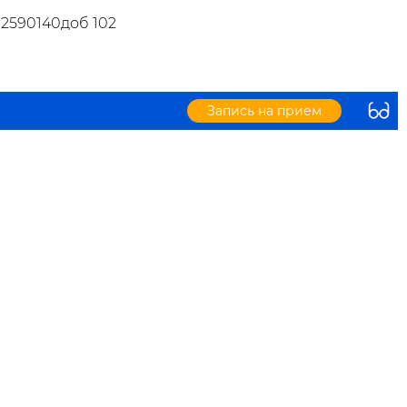
32590140доб 102
Запись на прием