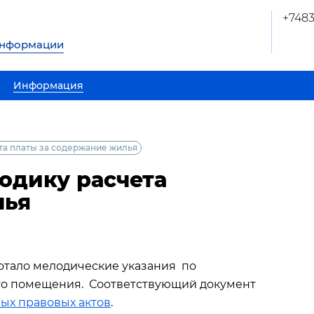
+748
информации
Информация
та платы за содержание жилья
одику расчета
лья
отало мелодические указания по
го помещения. Соответствующий документ
ых правовых актов
.